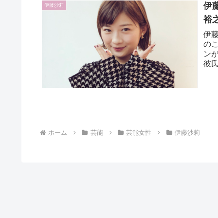
伊
伊藤沙莉
裕
伊
の
ン
彼
事故
ホーム
芸能
芸能女性
伊藤沙莉