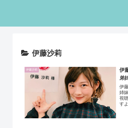
伊藤沙莉
伊
伊藤沙莉
弟
伊
姉
視
す
業後