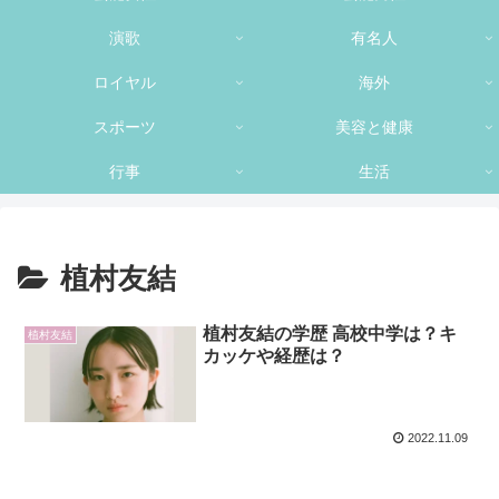
演歌
有名人
ロイヤル
海外
スポーツ
美容と健康
行事
生活
植村友結
植村友結の学歴 高校中学は？キ
植村友結
カッケや経歴は？
2022.11.09