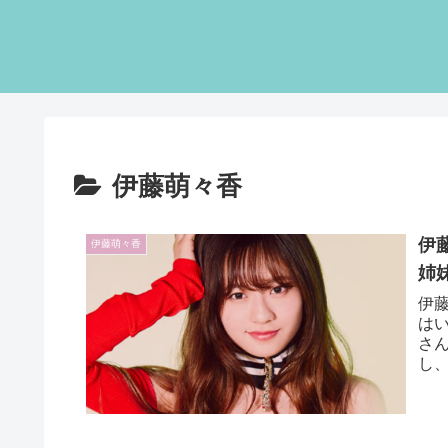
伊藤萌々香
伊
伊藤萌々香
姉
伊
は
さ
し
こう