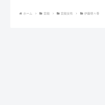
ホーム
芸能
芸能女性
伊藤萌々香