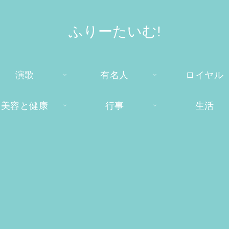
ふりーたいむ!
演歌
有名人
ロイヤル
美容と健康
行事
生活