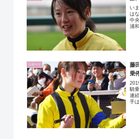
い
は
中
浦
田菜
藤
スポーツ
乗
20
騎乗
連
手
た。