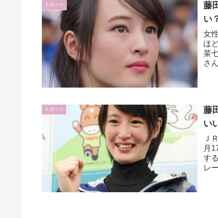
藤
スポーツ
い
女
ほ
菜
さ
が夢
藤
スポーツ
いい
ＪＲ
月
す
レ
初と