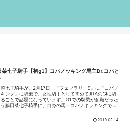
田菜七子騎手【初g1】コパノッキング馬主Dr.コパと
？
田菜七子騎手が、2月17日、『フェブラリーS』に『コパノ
ッキング』に騎乗で、女性騎手として初めてJRAのGIに騎
することで話題になっています。G1での騎乗が念願だった
いう藤田菜七子騎手に、自身の馬・コパノキッキングでの
を依頼しチ...
2019.02.14