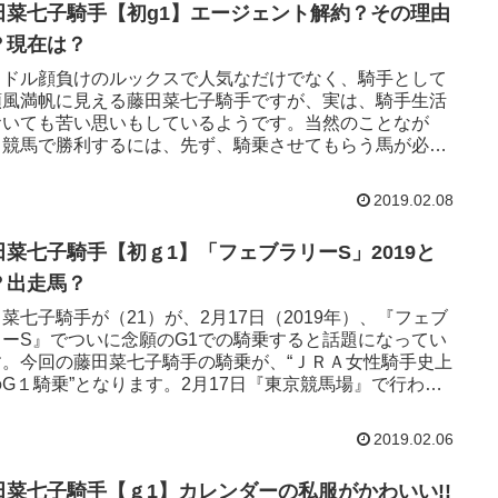
田菜七子騎手【初g1】エージェント解約？その理由
？現在は？
イドル顔負けのルックスで人気なだけでなく、騎手として
順風満帆に見える藤田菜七子騎手ですが、実は、騎手生活
おいても苦い思いもしているようです。当然のことなが
、競馬で勝利するには、先ず、騎乗させてもらう馬が必要
ですが、藤田菜七子騎手...
2019.02.08
田菜七子騎手【初ｇ1】「フェブラリーS」2019と
？出走馬？
菜七子騎手が（21）が、2月17日（2019年）、『フェブ
リーS』でついに念願のG1での騎乗すると話題になってい
す。今回の藤田菜七子騎手の騎乗が、“ＪＲＡ女性騎手史上
G１騎乗”となります。2月17日『東京競馬場』で行われ
フェ...
2019.02.06
田菜七子騎手【ｇ1】カレンダーの私服がかわいい!!