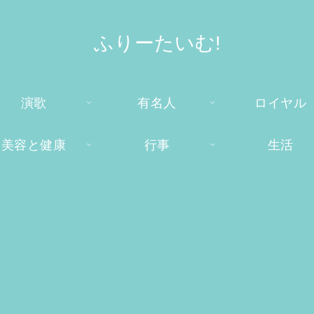
ふりーたいむ!
演歌
有名人
ロイヤル
美容と健康
行事
生活