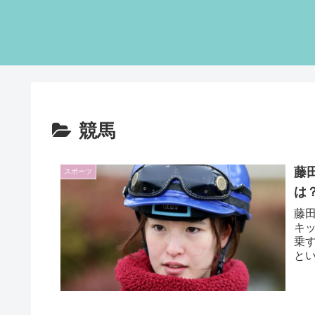
競馬
藤
スポーツ
は
藤
キ
乗
と
騎乗