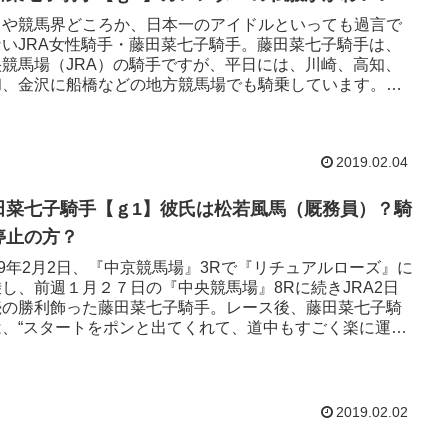
まや競馬界どころか、日本一のアイドルといっても過言で
ないJRA女性騎手・藤田菜七子騎手。藤田菜七子騎手は、
央競馬場（JRA）の騎手ですが、平日には、川崎、高知、
和、金沢に船橋などの地方競馬場でも騎乗しています。藤
七子騎手が騎乗す...
2019.02.04
田菜七子騎手【ｇ1】彼氏は松若風馬（厩務員）？騎
停止の方？
19年2月2日、『中京競馬場』3Rで『リチュアルローズ』に
し、前週１月２７日の『中央競馬場』8Rに続きJRA2日
続の勝利飾った藤田菜七子騎手。レース後、藤田菜七子騎
は、“スタートをポンと出てくれて、道中もすごく楽に運べ
その後...
2019.02.02