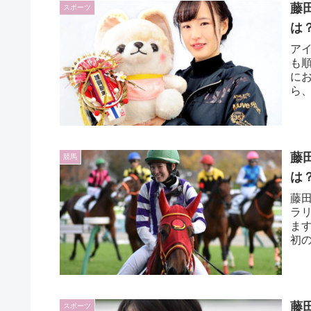
藤
スポーツ
は
ア
も
に
ら
なの
藤
競馬
は
藤田
ラ
ま
初の
る『
藤
スポーツ