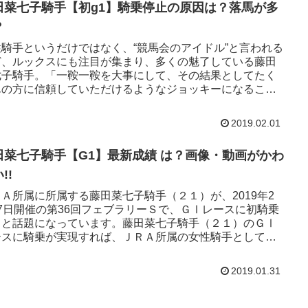
田菜七子騎手【初g1】騎乗停止の原因は？落馬が多
？
性騎手というだけではなく、“競馬会のアイドル”と言われる
ど、ルックスにも注目が集まり、多くの魅了している藤田
七子騎手。「一鞍一鞍を大事にして、その結果としてたく
んの方に信頼していただけるようなジョッキーになること
です」と語る藤田...
2019.02.01
田菜七子騎手【G1】最新成績 は？画像・動画がかわ
!!
Ａ所属に所属する藤田菜七子騎手（２１）が、2019年2
17日開催の第36回フェブラリーＳで、ＧⅠレースに初騎乗
ると話題になっています。藤田菜七子騎手（２１）のＧⅠ
ースに騎乗が実現すれば、ＪＲＡ所属の女性騎手としては
なります。藤...
2019.01.31