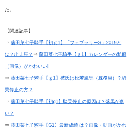
た。
【関連記事】
⇒
藤田菜七子騎手【初ｇ1】「フェブラリーS」2019と
は？出走馬？
⇒
藤田菜七子騎手【ｇ1】カレンダーの私服
（画像）がかわいい!!
⇒
藤田菜七子騎手【ｇ1】彼氏は松若風馬（厩務員）？騎
乗停止の方？
⇒
藤田菜七子騎手【初g1】騎乗停止の原因は？落馬が多
い？
⇒
藤田菜七子騎手【G1】最新成績 は？画像・動画がかわ