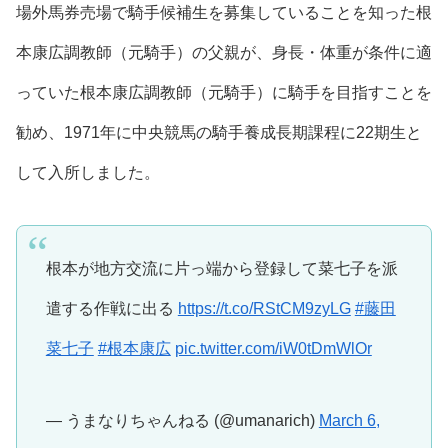
場外馬券売場で騎手候補生を募集していることを知った根
本康広調教師（元騎手）の父親が、身長・体重が条件に適
っていた根本康広調教師（元騎手）に騎手を目指すことを
勧め、1971年に中央競馬の騎手養成長期課程に22期生と
して入所しました。
根本が地方交流に片っ端から登録して菜七子を派
遣する作戦に出る
https://t.co/RStCM9zyLG
#藤田
菜七子
#根本康広
pic.twitter.com/iW0tDmWlOr
— うまなりちゃんねる (@umanarich)
March 6,