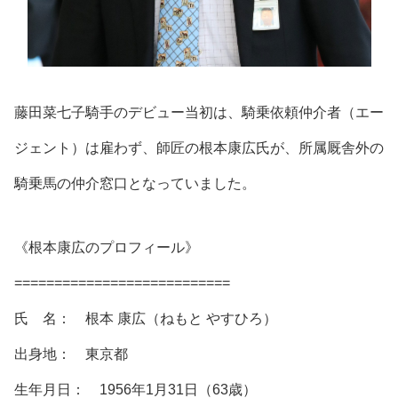
藤田菜七子騎手のデビュー当初
は、騎乗依頼仲介者（エー
ジェント）は雇わず、
師匠の根本康広氏
が、所属厩舎外の
騎乗馬の仲介窓口となっていました。
《根本康広のプロフィール》
===========================
氏 名： 根本 康広（ねもと やすひろ）
出身地： 東京都
生年月日： 1956年1月31日（63歳）