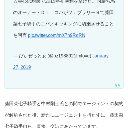
る会心の騎乗で2019年初勝利を挙げた。同勝ち馬
のオーナー・Ｄｒ．コパがフェブラリーＳで藤田
菜七子騎手のコパノキッキングに騎乗させること
を明言
pic.twitter.com/rnX7h9RoRN
— びぃぜっとぉ (@bz1988921lmlove)
January
27, 2019
藤田菜七子騎手と中村剛士氏との間でエージェントの契約
が解約された後、新たにエージェントを持たずに、藤田菜
七子騎手自ら、直接、交渉にあたっています。