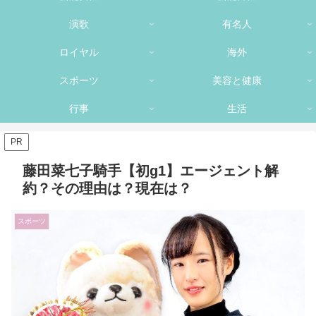
演歌
有名人
ロイヤル
海外
スポーツ
美容と健康
行事
生活
PR
藤田菜七子騎手【初g1】エージェント解
約？その理由は？現在は？
スポーツ