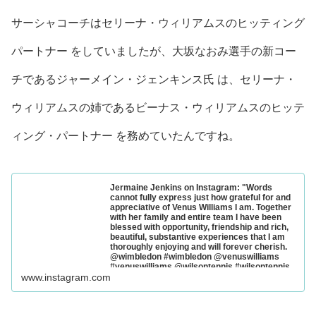
サーシャコーチはセリーナ・ウィリアムスのヒッティング
パートナー をしていましたが、大坂なおみ選手の新コー
チであるジャーメイン・ジェンキンス氏 は、セリーナ・
ウィリアムスの姉であるビーナス・ウィリアムスのヒッテ
ィング・パートナー を務めていたんですね。
Jermaine Jenkins on Instagram: "Words
cannot fully express just how grateful for and
appreciative of Venus Williams I am. Together
with her family and entire team I have been
blessed with opportunity, friendship and rich,
beautiful, substantive experiences that I am
thoroughly enjoying and will forever cherish.
@wimbledon #wimbledon @venuswilliams
#venuswilliams @wilsontennis #wilsontennis
@nike #nike @underarmor #underarmor
www.instagram.com
@headtennis_official #tennis #white #fitness
#sports #fitness @tennischannel @espn
#style @wta @usta @atp @sportscenter
@sportsillustrated @people @popsugar