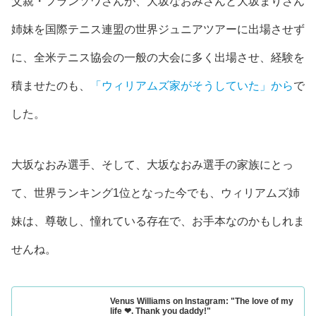
父親・フランソワさんが、大坂なおみさんと大坂まりさん
姉妹を国際テニス連盟の世界
ジュニアツアーに出場させず
に、全米テニス協会の一般の大会に多く出場させ、経験を
積ませた
のも、
「ウィリアムズ家がそうしていた」から
で
した。
大坂なおみ選手、そして、大坂なおみ選手の家族にとっ
て、世界ランキング1位となった今でも、ウィリアムズ姉
妹は、尊敬し、憧れている存在で、お手本なのかもしれま
せんね。
Venus Williams on Instagram: "The love of my
life ❤. Thank you daddy!"