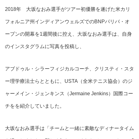
2018年 大坂なおみ選手がツアー初優勝を遂げた米カリ
フォルニア州インディアンウェルズでのBNPパリバ・オ
ープンの開幕を1週間後に控え、大坂なおみ選手は、自身
の
インスタグラムに写真を投稿
し、
アブドゥル・シラーフィジカルコーチ
、
クリスティ・スタ
ー理学療法士
らとともに、USTA（全米テニス協会）の
ジ
ャーメイン・ジェンキンス（Jermaine Jenkins）国際コー
チ
をを紹介していました。
大坂なおみ選手は
「チームと一緒に素敵なディナータイム