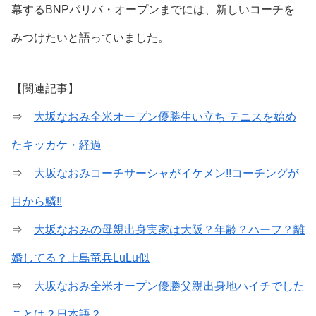
幕するBNPパリバ・オープンまでには、新しいコーチを
みつけたいと語っていました。
【関連記事】
⇒
大坂なおみ全米オープン優勝生い立ち テニスを始め
たキッカケ・経過
⇒
大坂なおみコーチサーシャがイケメン!!コーチングが
目から鱗!!
⇒
大坂なおみの母親出身実家は大阪？年齢？ハーフ？離
婚してる？上島竜兵LuLu似
⇒
大坂なおみ全米オープン優勝父親出身地ハイチでした
ことは？日本語？