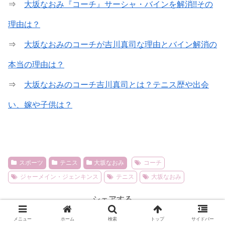
⇒
大坂なおみ『コーチ』サーシャ・バインを解消!!その
理由は？
⇒
大坂なおみのコーチが吉川真司な理由とバイン解消の
本当の理由は？
⇒
大坂なおみのコーチ吉川真司とは？テニス歴や出会
い、嫁や子供は？
スポーツ
テニス
大坂なおみ
コーチ
ジャーメイン・ジェンキンス
テニス
大坂なおみ
シェアする
X
Facebook
はてブ
メニュー
ホーム
検索
トップ
サイドバー