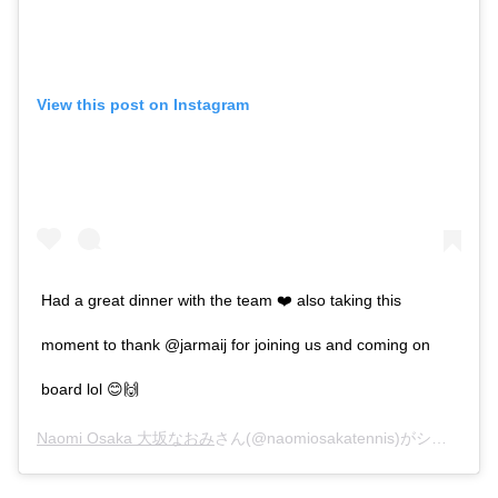
View this post on Instagram
Had a great dinner with the team ❤️ also taking this
moment to thank @jarmaij for joining us and coming on
board lol 😊🙌
Naomi Osaka 大坂なおみ
さん(@naomiosakatennis)がシェアした投稿 –