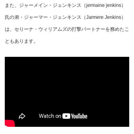
#jermainejenkins @complex @theshaderoom
また、ジャーメイン・ジェンキンス（jermaine jenkins）
@balleralert #travel #photography #success
#inspirational #motivational #blogger"
1,173 likes, 33 comments - jarmaij on October 21, 2018:
氏の
弟・ジャーマー・ジェンキンス（Jarmere Jenkins）
"Words cannot fully express just how grateful for and
appreciati...
は、
セりーナ・ウィリアムズの打撃パートナー
を務めたこ
ともあります。