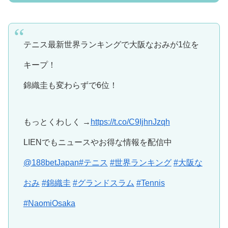
テニス最新世界ランキングで大阪なおみが1位を
キープ！
錦織圭も変わらずで6位！
もっとくわしく →
https://t.co/C9IjhnJzqh
LIENでもニュースやお得な情報を配信中
@188betJapan
#テニス
#世界ランキング
#大阪な
おみ
#錦織圭
#グランドスラム
#Tennis
#NaomiOsaka