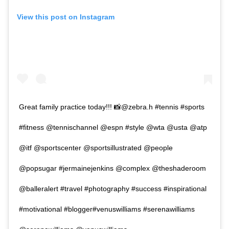
View this post on Instagram
Great family practice today!!! 📸@zebra.h #tennis #sports
#fitness @tennischannel @espn #style @wta @usta @atp
@itf @sportscenter @sportsillustrated @people
@popsugar #jermainejenkins @complex @theshaderoom
@balleralert #travel #photography #success #inspirational
#motivational #blogger#venuswilliams #serenawilliams