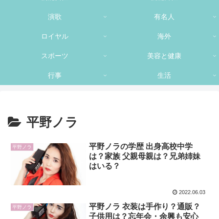
演歌
有名人
ロイヤル
海外
スポーツ
美容と健康
行事
生活
平野ノラ
平野ノラの学歴 出身高校中学
平野ノラ
は？家族 父親母親は？兄弟姉妹
はいる？
2022.06.03
平野ノラ 衣装は手作り？通販？
平野ノラ
子供用は？忘年会・余興も安心