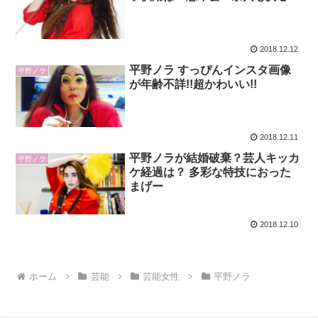
2018.12.12
平野ノラ すっぴんインスタ画像
平野ノラ
が年齢不詳!!超かわいい!!
2018.12.11
平野ノラが結婚破棄？芸人キッカ
平野ノラ
ケ経過は？ 多彩な特技におった
まげー
2018.12.10
ホーム
芸能
芸能女性
平野ノラ