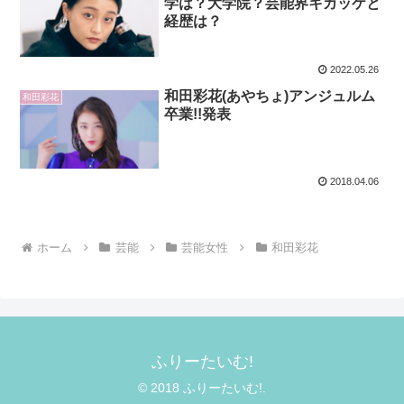
学は？大学院？芸能界キカッケと
経歴は？
2022.05.26
和田彩花(あやちょ)アンジュルム
和田彩花
卒業!!発表
2018.04.06
ホーム
芸能
芸能女性
和田彩花
ふりーたいむ!
© 2018 ふりーたいむ!.