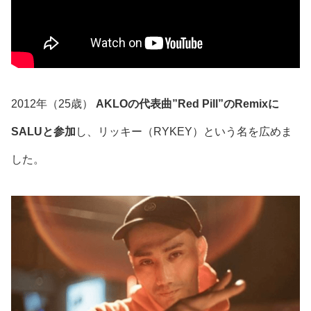
2012年（25歳）
AKLO
の代表曲
”Red Pill”
のRemixに
SALU
と参加
し、
リッキー（RYKEY）という名を広めま
した。