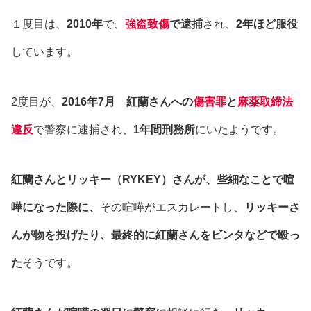
１度目は、
2010年
で、
強盗致傷
で逮捕
され、
2年ほど服役
しています。
2度目が、
2016年7月
紅蘭さんへの
傷害罪
と
麻薬取締法
違反
で警察に逮捕され、
1年間刑務所
にいたようです。
紅蘭さんとリッキー（RYKEY）さんが、
些細なことで喧
嘩に
なった際に、
その喧嘩がエスカレートし、
リッキーさ
んが
物を投げたり、
最終的に
紅蘭さんをビンタ
などで殴っ
た
そうです。