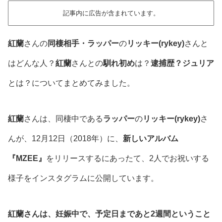
記事内に広告が含まれています。
紅蘭
さんの
同棲相手・ラッパー
の
リッキー(rykey)
さんと
はどんな人？
紅蘭
さんとの
馴れ初め
は？
逮捕歴？ジュリア
とは？についてまとめてみました。
紅蘭
さんは、同棲中である
ラッパー
の
リッキー(rykey)
さ
んが、12月12日（2018年）に、
新しいアルバム
『MZEE』
をリリースするにあったて、2人でお祝いする
様子をインスタグラムに公開しています。
紅蘭さんは、妊娠中で、予定日まであと2週間ということ