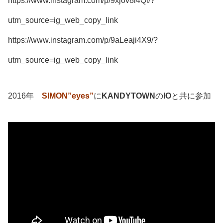
https://www.instagram.com/p/9xjov8i4Qi/?
utm_source=ig_web_copy_link
https://www.instagram.com/p/9aLeaji4X9/?
utm_source=ig_web_copy_link
2016年
SIMON”eyes”
に
KANDYTOWN
の
IO
と共に参加