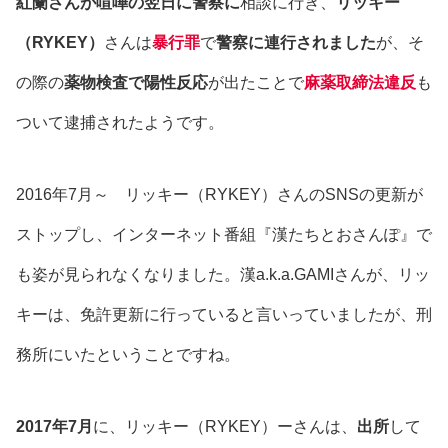
紅蘭さんが喧嘩の翌日に警察に
相談に行き、
リッキー
（RYKEY）
さんは
暴行罪
で
警察に連行されました
が、そ
の際の
薬物検査で陽性反応
が出たことで
麻薬取締法違反
も
ついて逮捕されたようです。
2016年7月～ リッキー（RYKEY）さんのSNSの更新が
ストップし、インターネット番組『漢たちとおさんぽ』で
も姿が見られなくなりました。漢a.k.a.GAMIさんが、リッ
キーは、免許更新に行っていると言いっていましたが、刑
務所にいたということですね。
2017年7月
に、リッキー（RYKEY）ーさんは、
出所
して