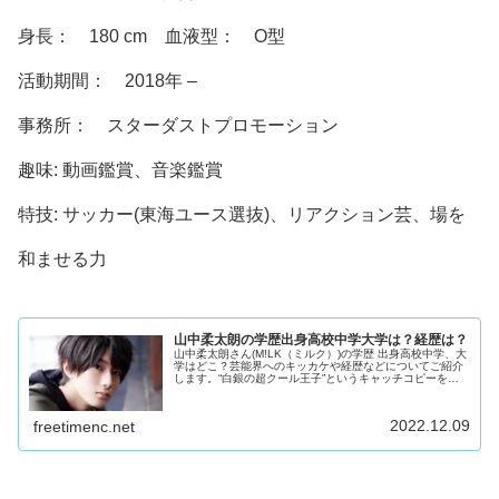
身長： 180 cm 血液型： O型
活動期間： 2018年 –
事務所： スターダストプロモーション
趣味: 動画鑑賞、音楽鑑賞
特技: サッカー(東海ユース選抜)、リアクション芸、場を
和ませる力
山中柔太朗の学歴出身高校中学大学は？経歴は？
山中柔太朗さん(M!LK（ミルク）)の学歴 出身高校中学、大
学はどこ？芸能界へのキッカケや経歴などについてご紹介
します。“白銀の超クール王子”というキャッチコピーを持
っている山中柔太朗さん。山中柔太朗さん自身は、“白銀の
超クール王子”と呼ばれることをけっこう気に入っているよ
うです♪
2022.12.09
freetimenc.net