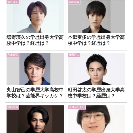
塩野瑛久
本郷奏多
塩野瑛久の学歴出身大学高
本郷奏多の学歴出身大学高
校中学は？経歴は？
校中学は？経歴は？
丸山智己
町田啓太
丸山智己の学歴大学高校中
町田啓太の学歴出身大学高
学校は？芸能界キッカケ？
校中学校は？経歴は？
毎熊克哉
水川かたまり