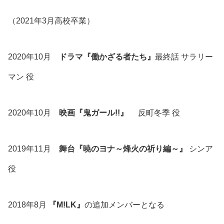
（2021年3月高校卒業）
2020年10月
ドラマ『働かざる者たち』
最終話 サラリー
マン 役
2020年10月
映画『鬼ガール!!』
反町冬季 役
2019年11月
舞台『暁のヨナ～烽火の祈り編～』
シンア
役
2018年8月
『M!LK』
の追加メンバーとなる