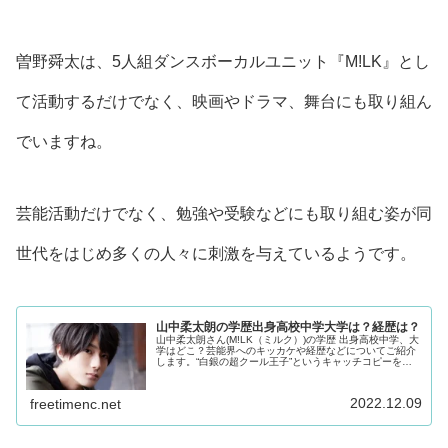
曽野舜太は、5人組ダンスボーカルユニット『M!LK』とし
て活動するだけでなく、映画やドラマ、舞台にも取り組ん
でいますね。
芸能活動だけでなく、勉強や受験などにも取り組む姿が同
世代をはじめ多くの人々に刺激を与えているようです。
山中柔太朗の学歴出身高校中学大学は？経歴は？
山中柔太朗さん(M!LK（ミルク）)の学歴 出身高校中学、大
学はどこ？芸能界へのキッカケや経歴などについてご紹介
します。“白銀の超クール王子”というキャッチコピーを持
っている山中柔太朗さん。山中柔太朗さん自身は、“白銀の
超クール王子”と呼ばれることをけっこう気に入っているよ
うです♪
2022.12.09
freetimenc.net