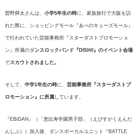
曽野舜太さんは、
小学5年生の時
に、家族旅行で大阪を訪
れた際に、ショッピングモール『あべのキューズモール』
で行われていた芸能事務所『スターダストプロモーショ
ン』所属のダ
ンスロックバンド『DISH//』のイベント会場
で
スカウトされました。
そして、
中学1年生の時
に、
芸能事務所『スターダストプ
ロモーション』に所属
しています。
『EBiDAN』（「恵比寿学園男子部」（えびすがくえんだ
んしぶ））加入後、ダンスボーカルユニット『BATTLE