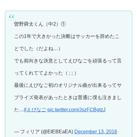
曽野舜太くん（中2）①
この1年で大きかった決断はサッカーを辞めたこ
とでした（だよね…）
でも前向きな決意としてえびなごを頑張るって言
ってくれててよかった（ ; ; ）
最後にえびなご初のオリジナル曲が出来るってサ
プライズ発表があったときは普通に僕も泣きまし
た…
#えびなご
pic.twitter.com/JszFCBgtzJ
— フィリア (@EtEBEaEA)
December 13, 2016