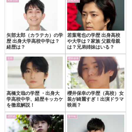
矢部太郎
芸能男性
矢部太郎（カラテカ）の学
若葉竜也の学歴 出身高校
歴 出身大学高校中学は？
や大学は？家族 父親母親
経歴は？
は？兄弟姉妹はいる？
芸能
櫻井保幸
高橋文哉の学歴 ・出身大
櫻井保幸の学歴（高校）女
学高校中学、経歴キッカケ
装が綺麗すぎ！出演ドラマ
を徹底解説！
映画？
成田凌
畠中祐