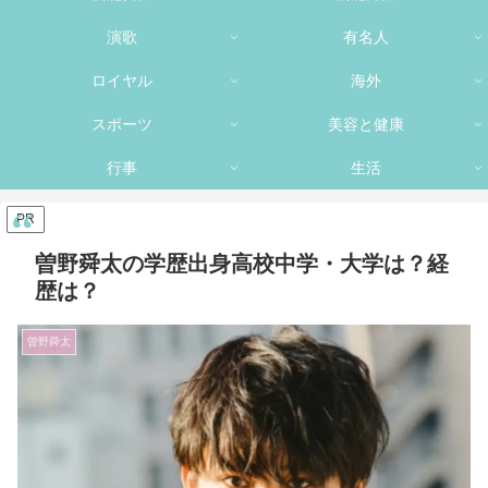
演歌
有名人
ロイヤル
海外
スポーツ
美容と健康
行事
生活
PR
曽野舜太の学歴出身高校中学・大学は？経
歴は？
曽野舜太