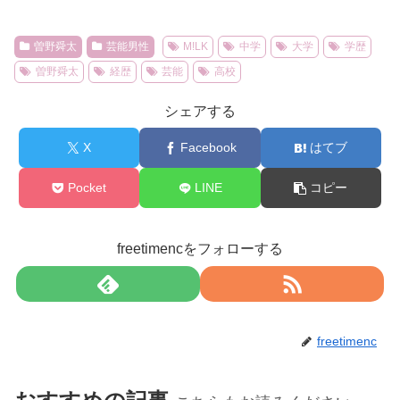
曽野舜太
芸能男性
M!LK
中学
大学
学歴
曽野舜太
経歴
芸能
高校
シェアする
X
Facebook
はてブ
Pocket
LINE
コピー
freetimencをフォローする
freetimenc