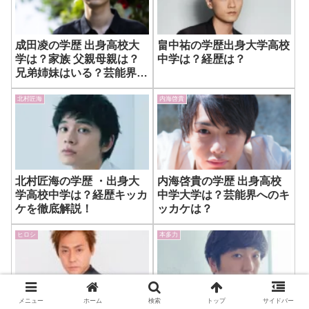
成田凌の学歴 出身高校大
畠中祐の学歴出身大学高校
学は？家族 父親母親は？
中学は？経歴は？
兄弟姉妹はいる？芸能界へ
のキッカケ？
北村匠海
内海啓貴
北村匠海の学歴 ・出身大
内海啓貴の学歴 出身高校
学高校中学は？経歴キッカ
中学大学は？芸能界へのキ
ケを徹底解説！
ッカケは？
ヒロシ
本多力
メニュー
ホーム
検索
トップ
サイドバー