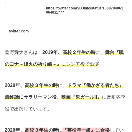
https://twitter.com/SD3info/status/1308704061
064011777
twitter.com
曽野舜太さんは、
2019年、
高校２年生の時
に、
舞台『暁
のヨナ～烽火の祈り編～』
にシンア役で出演
2020年、
高校３年生の時
に、
ドラマ『働かざる者たち』
最終話
にサラリーマン役
、
映画『鬼ガール!!』
に反町冬季
役で出演しています。
2020年、
高校３年生
の時
に
『英検準一級』
に
合格
してい