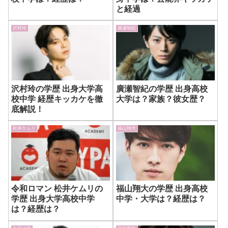
と経過
沢村玲
廣瀬智紀
沢村玲の学歴 出身大学高
廣瀬智紀の学歴 出身高校
校中学 経歴キッカケを徹
大学は？家族？彼女歴？
底解説！
松井ケムリ
福山翔大
令和ロマン 松井ケムリの
福山翔大の学歴 出身高校
学歴 出身大学高校中学
中学・大学は？経歴は？
は？経歴は？