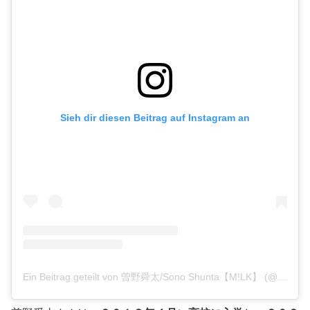
Sieh dir diesen Beitrag auf Instagram an
Ein Beitrag geteilt von 曽野舜太/Sono Shunta【M!LK】 (@sonoshunta_milk)