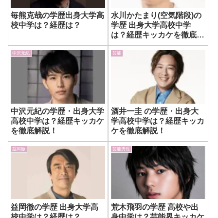
毎熊克哉の学歴出身大学高
水川かたまり(空気階段)の
校中学は？経歴は？
学歴 出身大学高校中学
は？経歴キッカケを徹底解
説！
中沢元紀
芸能
中沢元紀の学歴・出身大学
酒井一圭 の学歴・出身大
高校中学は？経歴キッカケ
学高校中学は？経歴キッカ
を徹底解説！
ケを徹底解説！
益岡徹
芸能男性
益岡徹の学歴 出身大学高
荒木飛羽の学歴 高校や出
校中学は？経歴は？
身中学は？芸能界キッカケ