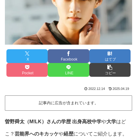
X
Facebook
はてブ
Pocket
LINE
コピー
2022.12.14
2025.04.19
記事内に広告が含まれています。
曽野舜太（M!LK）さんの学歴 出身高校中学
や
大学
はど
こ？
芸能界へのキカッケ
や
経歴
についてご紹介します。