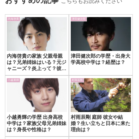
おすすめの記事
こちらもお読みください
内海啓貴
津田健次郎
内海啓貴の家族 父親母親
津田健次郎の学歴・出身大
は？兄弟姉妹はいる？元ジ
学高校中学は？経歴は？
ャニーズ？炎上って？彼女
はありさ？
小越勇輝
村雨辰剛
小越勇輝の学歴 出身高校
村雨辰剛 庭師 彼女や結
中学は？家族父母兄弟姉妹
婚？生い立ちと日本に来た
は？身長や性格は？
理由は？