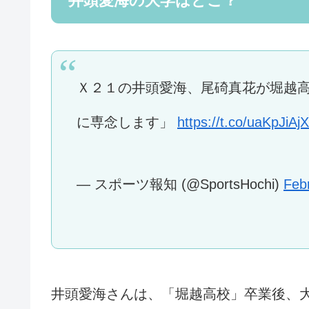
井頭愛海の大学はどこ？
Ｘ２１の井頭愛海、尾碕真花が堀越
に専念します」
https://t.co/uaKpJiAj
— スポーツ報知 (@SportsHochi)
Feb
井頭愛海さんは、「堀越高校」卒業後、