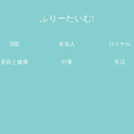
ふりーたいむ!
演歌
有名人
ロイヤル
美容と健康
行事
生活