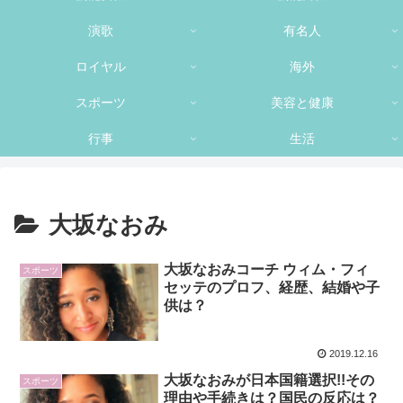
演歌
有名人
ロイヤル
海外
スポーツ
美容と健康
行事
生活
大坂なおみ
大坂なおみコーチ ウィム・フィ
スポーツ
セッテのプロフ、経歴、結婚や子
供は？
2019.12.16
大坂なおみが日本国籍選択!!その
スポーツ
理由や手続きは？国民の反応は？