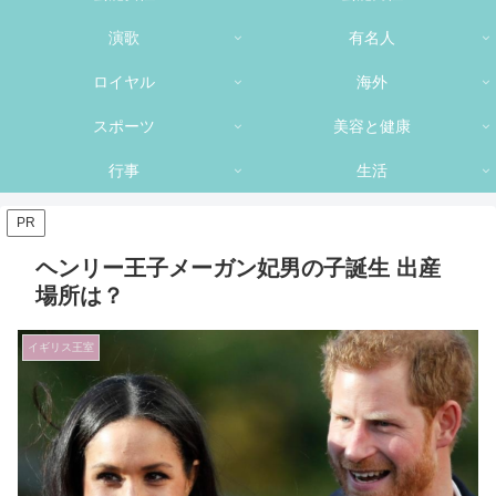
演歌
有名人
ロイヤル
海外
スポーツ
美容と健康
行事
生活
PR
ヘンリー王子メーガン妃男の子誕生 出産
場所は？
イギリス王室