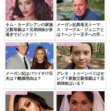
キム・カーダシアンの家族
メーガン妃異母兄トーマ
父親母親は？兄弟姉妹が多
ス・マークル・ジュニアと
過ぎでビックリ！
は？ヘンリー王子への手紙
とは？
イギリス王室
グレタ・トゥンベルグ
メーガン妃はバツイチ!?元
グレタ・トゥーンベリはせ
夫は？離婚理由は？
レブ？家族父親母親は？兄
弟姉妹はいる？
キム・カーダシアン
イギリス王室