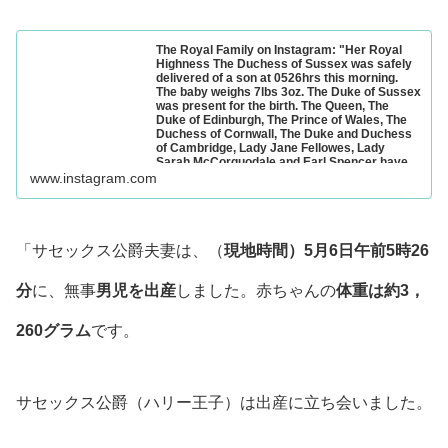
The Royal Family on Instagram: "Her Royal
Highness The Duchess of Sussex was safely
delivered of a son at 0526hrs this morning.
The baby weighs 7lbs 3oz. The Duke of Sussex
was present for the birth. The Queen, The
Duke of Edinburgh, The Prince of Wales, The
Duchess of Cornwall, The Duke and Duchess
of Cambridge, Lady Jane Fellowes, Lady
Sarah McCorquodale and Earl Spencer have
been informed and are delighted with the
www.instagram.com
news. The Duchess’s mother, Doria Ragland,
who is overjoyed by the arrival of her first
grandchild, is with Their Royal Highnesses at
Frogmore Cottage. Her Royal Highness and
the baby are both doing well."
「サセックス公爵夫妻は、（
現地時間）5月6日午前5時26
685K likes, 9,788 comments - theroyalfamily on May 6,
2019: "Her Royal Highness The Duchess of Sussex was
safely deliver...
分
に、無事
男児を出産
しました。赤ちゃんの
体重は約3，
260グラム
です。
サセックス公爵（ハリー王子）は出産に立ち会いました。