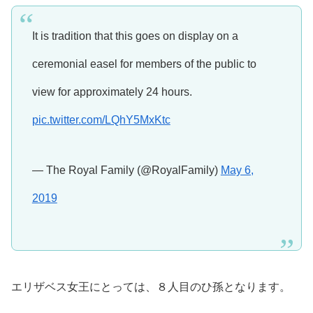
It is tradition that this goes on display on a
ceremonial easel for members of the public to
view for approximately 24 hours.
pic.twitter.com/LQhY5MxKtc
— The Royal Family (@RoyalFamily)
May 6,
2019
エリザベス女王にとっては、８人目のひ孫となります。