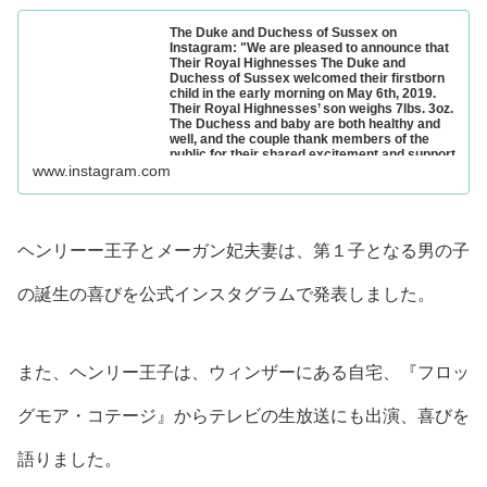
The Duke and Duchess of Sussex on
Instagram: "We are pleased to announce that
Their Royal Highnesses The Duke and
Duchess of Sussex welcomed their firstborn
child in the early morning on May 6th, 2019.
Their Royal Highnesses’ son weighs 7lbs. 3oz.
The Duchess and baby are both healthy and
well, and the couple thank members of the
public for their shared excitement and support
during this very special time in their lives.
www.instagram.com
More details will be shared in the forthcoming
days."
3M likes, 0 comments - sussexroyal on May 6, 2019: "We
are pleased to announce that Their Royal Highnesses
The Duke and ...
ヘンリーー王子とメーガン妃夫妻は、
第１子となる男の子
の誕生の喜びを公式インスタグラムで発表
しました。
また、ヘンリー王子は、ウィンザーにある自宅、『フロッ
グモア・コテージ』からテレビの生放送にも出演、喜びを
語りました。