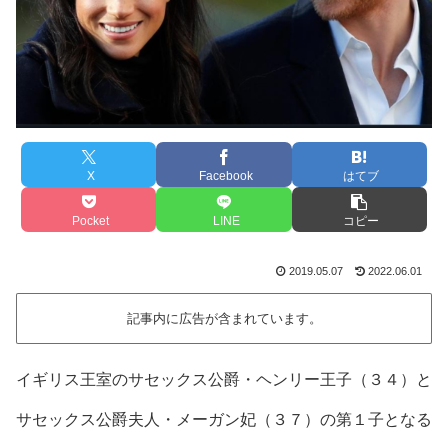
X
Facebook
はてブ
Pocket
LINE
コピー
2019.05.07
2022.06.01
記事内に広告が含まれています。
イギリス王室の
サセックス公爵・ヘンリー王子（３４）
と
サセックス公爵夫人・メーガン妃（３７）
の第１子となる