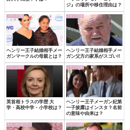
ジ』の場所や移住理由は？
イギリス王室
イギリス王室
ヘンリー王子結婚相手メー
ヘンリー王子結婚相手メー
ガンマークルの母親とは？
ガン父方の家系がスゴい!!
リズ・トラス
イギリス王室
英首相トラスの学歴 大
ヘンリー王子メーガン妃第
学・高校中学・小学校は？
一子披露はインスタ？名前
の意味や由来は？
キム・カーダシアン
イギリス王室