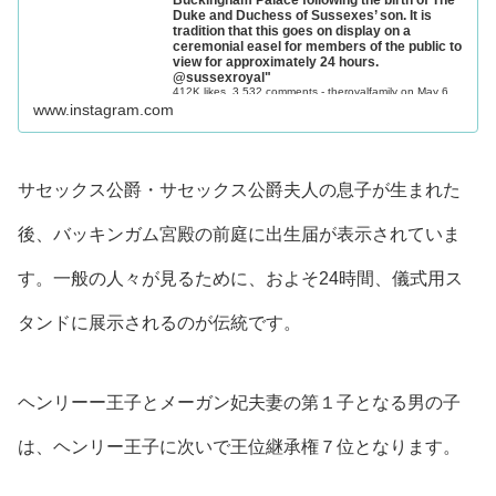
Duke and Duchess of Sussexes’ son. It is
tradition that this goes on display on a
ceremonial easel for members of the public to
view for approximately 24 hours.
@sussexroyal"
412K likes, 3,532 comments - theroyalfamily on May 6,
2019: "A notice of birth has gone on display on the
www.instagram.com
forecourt of B...
サセックス公爵・サセックス公爵夫人の息子が生まれた
後、バッキンガム宮殿の前庭に出生届が表示されていま
す。一般の人々が見るために、およそ24時間、儀式用ス
タンドに展示されるのが伝統です。
ヘンリーー王子とメーガン妃夫妻の第１子となる男の子
は、ヘンリー王子に次いで王位継承権７位となります。