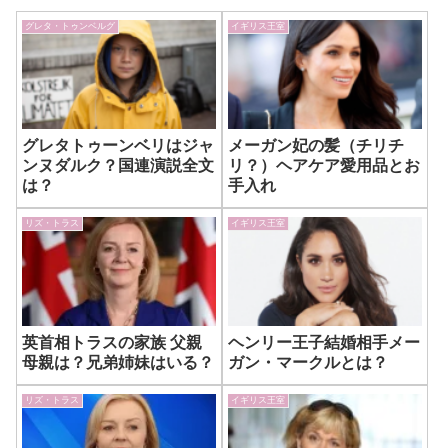
グレタ・トゥンベルグ
イギリス王室
グレタトゥーンベリはジャ
メーガン妃の髪（チリチ
ンヌダルク？国連演説全文
リ？）ヘアケア愛用品とお
は？
手入れ
リズ・トラス
イギリス王室
英首相トラスの家族 父親
ヘンリー王子結婚相手メー
母親は？兄弟姉妹はいる？
ガン・マークルとは？
リズ・トラス
イギリス王室