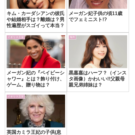
キム・カーダシアンの彼氏
メーガン妃子供の頃11歳
や結婚相手は？離婚は？男
でフェミニスト!?
性遍歴がスゴイって本当？
イギリス王室
海外
メーガン妃の『ベイビーシ
黒嘉嘉はハーフ？（インス
ャワー』とは？飾り付け、
タ画像）かわいい!!父親母
ゲーム、贈り物は？
親兄弟姉妹は？
イギリス王室
英国カミラ王妃の子供(息