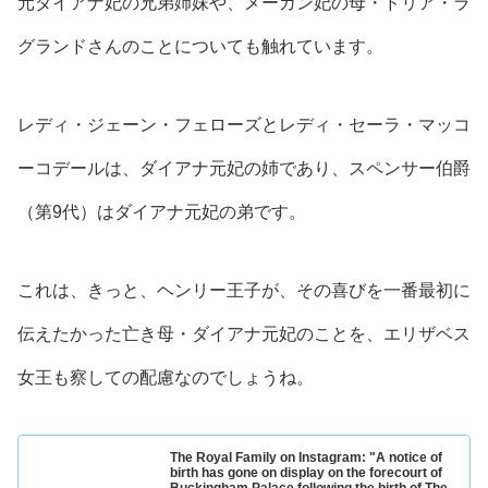
元ダイアナ妃の兄弟姉妹や、メーガン妃の母・ドリア・ラ
グランドさんのことについても触れています。
レディ・ジェーン・フェローズとレディ・セーラ・マッコ
ーコデールは、ダイアナ元妃の姉であり、スペンサー伯爵
（第9代）はダイアナ元妃の弟です。
これは、きっと、ヘンリー王子が、その喜びを一番最初に
伝えたかった亡き母・ダイアナ元妃のことを、エリザベス
女王も察しての配慮なのでしょうね。
The Royal Family on Instagram: "A notice of
birth has gone on display on the forecourt of
Buckingham Palace following the birth of The