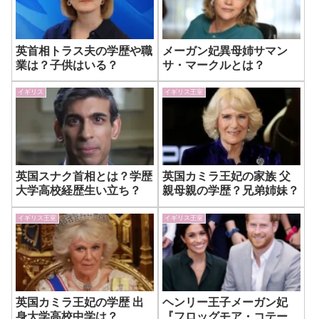
英首相トラス夫の学歴や職
メーガン妃異母姉サマン
業は？子供はいる？
サ・マークルとは？
イギリス
イギリス王室
英国スナク首相とは？学歴
英国カミラ王妃の家族 父
大学高校経歴生い立ち？
親母親の学歴？兄弟姉妹？
イギリス王室
イギリス王室
英国カミラ王妃の学歴 出
ヘンリー王子メーガン妃
身大学高校中学は？
『フロッグモア・コテー