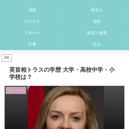
演歌
有名人
ロイヤル
海外
スポーツ
美容と健康
行事
生活
PR
英首相トラスの学歴 大学・高校中学・小
学校は？
リズ・トラス