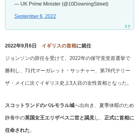
— UK Prime Minister (@10DowningStreet)
September 6, 2022
2022年9月6日
イギリスの首相
に就任
ジョンソンの辞任を受けて、2022年の保守党党首選挙で
勝利し、71代マーガレット・サッチャー、第76代テリー
ザ・メイに次ぐイギリス史上3人目の女性首相となった。
スコットランドのバルモラル城
へ出向き、夏季休暇のため
静養中の
英国女王エリザベス二世と謁見
し、
正式に首相に
任命された
。